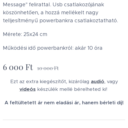
Message" felirattal. Usb csatlakozójának
köszönhetően, a hozzá mellékelt nagy
telljesítményű powerbankra csatlakoztatható.
Mérete: 25x24 cm
Működési idő powerbankról: akár 10 óra
6 000
Ft
10 000
Ft
Ezt az extra kiegészítőt, kizárólag
audió
, vagy
videós
készülék mellé bérelheted ki!
A feltültetett ár nem eladási ár, hanem bérleti díj!