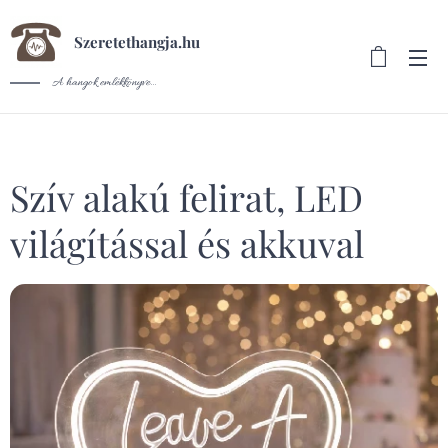
Szeretethangja.hu
A hangok emlékkönyve...
Szív alakú felirat, LED
világítással és akkuval