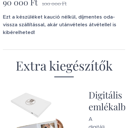
90 000
Ft
100 000
Ft
Ezt a készüléket kaució nélkül, díjmentes oda-
vissza szállítással, akár utánvételes átvétellel is
kibérelheted!
Extra kiegészítők
kú
Digitális
emlékal
A
digitáli