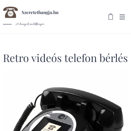
Szeretethangja.hu
A hangok emlékkönyve...
Retro videós telefon bérlés