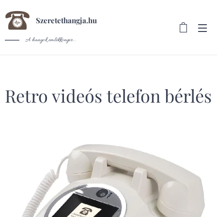
Szeretethangja.hu
A hangok emlékkönyve...
Retro videós telefon bérlés