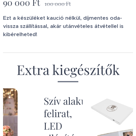
90 000
Ft
100 000
Ft
Ezt a készüléket kaució nélkül, díjmentes oda-
vissza szállítással, akár utánvételes átvétellel is
kibérelheted!
Extra kiegészítők
kú
Digitális
emlékal
A
digitáli