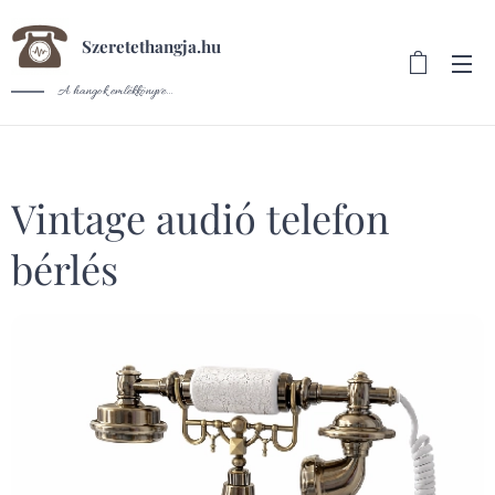
Szeretethangja.hu
A hangok emlékkönyve...
Vintage audió telefon
bérlés