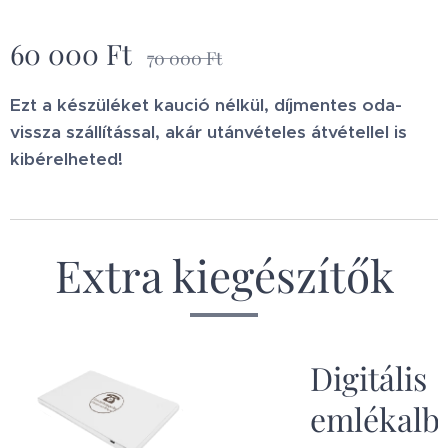
60 000
Ft
70 000
Ft
Ezt a készüléket kaució nélkül, díjmentes oda-
vissza szállítással, akár utánvételes átvétellel is
kibérelheted!
Extra kiegészítők
kú
Digitális
emlékal