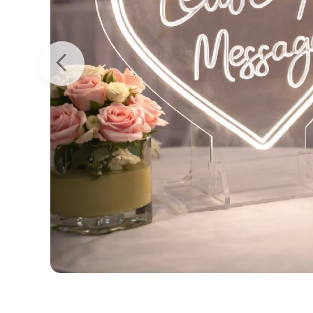
fénnyel megvilágított,
 Message" felirattal.
nhetően, a hozzá
ényű powerbankra
25x24 cm Működési idő