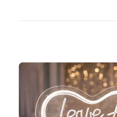
t, LED
kkuval