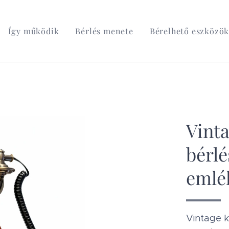
Így működik
Bérlés menete
Bérelhető eszközö
Vinta
bérlé
emlé
Vintage k