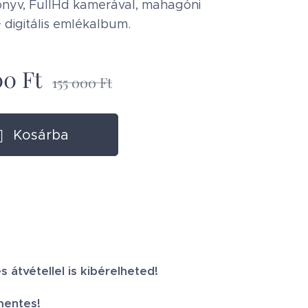
nyv, FullHd kamerával, mahagóni
+ digitális emlékalbum.
00
Ft
155 000
Ft
Kosárba
s átvétellel is kibérelheted!
mentes!