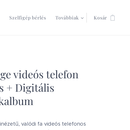
k
Szelfigép bérlés
Továbbiak
Kosár
ge videós telefon
s + Digitális
kalbum
inézetű, valódi fa videós telefonos