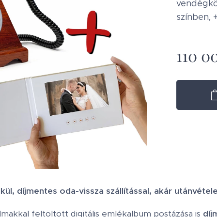
vendégkö
színben, 
110 0
ül, díjmentes oda-vissza szállítással, akár utánvétele
lmakkal feltöltött digitális emlékalbum postázása is
díj